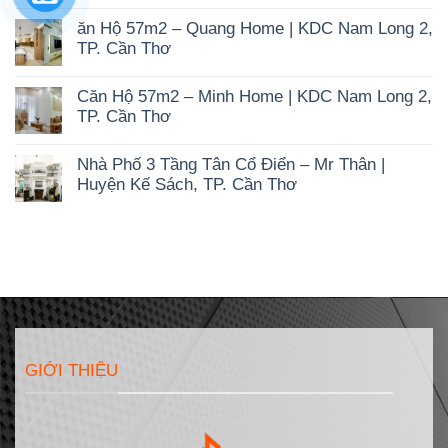
Không
20+
có
Mẫu
ăn Hộ 57m2 – Quang Home | KDC Nam Long 2,
bình
Biệt
luận
Thự
TP. Cần Thơ
ở
3
Không
20+
Tầng
có
Mẫu
Hiện
Căn Hộ 57m2 – Minh Home | KDC Nam Long 2,
bình
Phố
Đại
luận
2
TP. Cần Thơ
Độc
ở
Tầng
Bản
Không
ăn
Tối
Vượt
có
Hộ
Ưu
Thời
Nhà Phố 3 Tầng Tân Cổ Điển – Mr Thân |
bình
57m2
Chi
Gian
luận
–
Huyện Kế Sách, TP. Cần Thơ
Phí
ở
Quang
&
Không
Căn
Home
Bản
có
Hộ
|
Vẽ
bình
57m2
KDC
Công
luận
–
Nam
Năng
ở
Minh
Long
Nhà
Home
2,
Phố
|
TP.
3
KDC
Cần
Tầng
Nam
Thơ
Tân
Long
Cổ
2,
Điển
TP.
GIỚI THIỆU
–
Cần
Mr
Thơ
Thân
|
Huyện
Kế