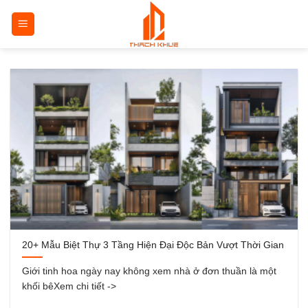
Bỏ
qua
nội
dung
20+ Mẫu Biệt Thự 3 Tầng Hiện Đại Độc Bản Vượt Thời Gian
Giới tinh hoa ngày nay không xem nhà ở đơn thuần là một
khối bêXem chi tiết ->