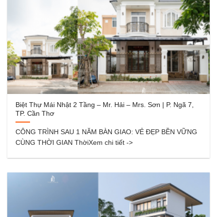
Biệt Thự Mái Nhật 2 Tầng – Mr. Hải – Mrs. Sơn | P. Ngã 7,
TP. Cần Thơ
CÔNG TRÌNH SAU 1 NĂM BÀN GIAO: VẺ ĐẸP BỀN VỮNG
CÙNG THỜI GIAN ThờiXem chi tiết ->