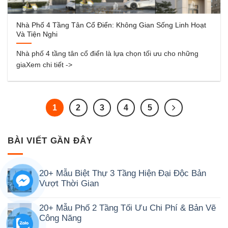
Nhà Phố 4 Tầng Tân Cổ Điển: Không Gian Sống Linh Hoạt
Và Tiện Nghi
Nhà phố 4 tầng tân cổ điển là lựa chọn tối ưu cho những
giaXem chi tiết ->
1
2
3
4
5
BÀI VIẾT GẦN ĐÂY
20+ Mẫu Biệt Thự 3 Tầng Hiện Đại Độc Bản
Vượt Thời Gian
Không
có
20+ Mẫu Phố 2 Tầng Tối Ưu Chi Phí & Bản Vẽ
bình
luận
Công Năng
ở