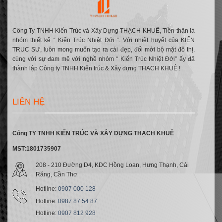
Sách,
TP.
Cần
Thơ
Công Ty TNHH Kiến Trúc và Xây Dựng THẠCH KHUÊ, Tiền thân là
nhóm thiết kế “ Kiến Trúc Nhiệt Đới “. Với nhiệt huyết của KIẾN
TRUC SƯ, luôn mong muốn tạo ra cái đẹp, đổi mới bộ mặt đô thị,
cùng với sự đam mê với nghề nhóm “ Kiến Trúc Nhiệt Đới” ấy đã
thành lập Công ty TNHH Kiến trúc & Xây dựng THẠCH KHUÊ !
LIÊN HỆ
Công TY TNHH KIẾN TRÚC VÀ XÂY DỰNG THẠCH KHUÊ
MST:1801735907
208 - 210 Đường D4, KDC Hồng Loan, Hưng Thạnh, Cái
Răng, Cần Thơ
Hotline:
0907 000 128
Hotline:
0987 87 54 87
Hotline:
0907 812 928