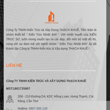
Mr
Thơ
Thân
|
Huyện
Kế
Sách,
TP.
Cần
Thơ
Công Ty TNHH Kiến Trúc và Xây Dựng THẠCH KHUÊ, Tiền thân là
nhóm thiết kế “ Kiến Trúc Nhiệt Đới “. Với nhiệt huyết của KIẾN
TRUC SƯ, luôn mong muốn tạo ra cái đẹp, đổi mới bộ mặt đô thị,
cùng với sự đam mê với nghề nhóm “ Kiến Trúc Nhiệt Đới” ấy đã
thành lập Công ty TNHH Kiến trúc & Xây dựng THẠCH KHUÊ !
LIÊN HỆ
Công TY TNHH KIẾN TRÚC VÀ XÂY DỰNG THẠCH KHUÊ
MST:1801735907
208 - 210 Đường D4, KDC Hồng Loan, Hưng Thạnh, Cái
Răng, Cần Thơ
Hotline:
0907 000 128