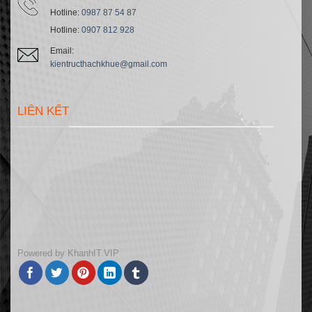
Hotline:
0987 87 54 87
Hotline:
0907 812 928
Email:
kientructhachkhue@gmail.com
LIÊN KẾT
Powered by
KhanhIT.VIP