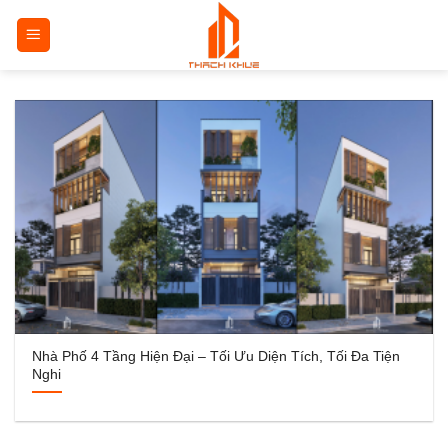
Bỏ
qua
nội
dung
Nhà Phố 4 Tầng Hiện Đại – Tối Ưu Diện Tích, Tối Đa Tiện
Nghi