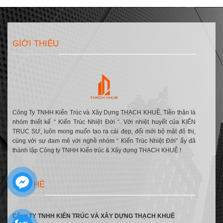
Phố
|
TP.
3
KDC
Cần
Tầng
Nam
Thơ
Tân
Long
Cổ
2,
Điển
TP.
GIỚI THIỆU
–
Cần
Mr
Thơ
Thân
|
Huyện
Kế
Sách,
TP.
Cần
Thơ
Công Ty TNHH Kiến Trúc và Xây Dựng THẠCH KHUÊ, Tiền thân là
nhóm thiết kế “ Kiến Trúc Nhiệt Đới “. Với nhiệt huyết của KIẾN
TRUC SƯ, luôn mong muốn tạo ra cái đẹp, đổi mới bộ mặt đô thị,
cùng với sự đam mê với nghề nhóm “ Kiến Trúc Nhiệt Đới” ấy đã
thành lập Công ty TNHH Kiến trúc & Xây dựng THẠCH KHUÊ !
LIÊN HỆ
Công TY TNHH KIẾN TRÚC VÀ XÂY DỰNG THẠCH KHUÊ