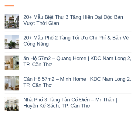
20+ Mẫu Biệt Thự 3 Tầng Hiện Đại Độc Bản
Vượt Thời Gian
Không
có
20+ Mẫu Phố 2 Tầng Tối Ưu Chi Phí & Bản Vẽ
bình
luận
Công Năng
ở
Không
20+
có
Mẫu
ăn Hộ 57m2 – Quang Home | KDC Nam Long 2,
bình
Biệt
luận
Thự
TP. Cần Thơ
ở
3
Không
20+
Tầng
có
Mẫu
Hiện
Căn Hộ 57m2 – Minh Home | KDC Nam Long 2,
bình
Phố
Đại
luận
2
TP. Cần Thơ
Độc
ở
Tầng
Bản
Không
ăn
Tối
Vượt
có
Hộ
Ưu
Thời
Nhà Phố 3 Tầng Tân Cổ Điển – Mr Thân |
bình
57m2
Chi
Gian
luận
–
Huyện Kế Sách, TP. Cần Thơ
Phí
ở
Quang
&
Không
Căn
Home
Bản
có
Hộ
|
Vẽ
bình
57m2
KDC
Công
luận
–
Nam
Năng
ở
Minh
Long
Nhà
Home
2,