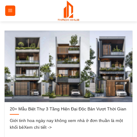
Bỏ
qua
nội
dung
20+ Mẫu Biệt Thự 3 Tầng Hiện Đại Độc Bản Vượt Thời Gian
Giới tinh hoa ngày nay không xem nhà ở đơn thuần là một
khối bêXem chi tiết ->