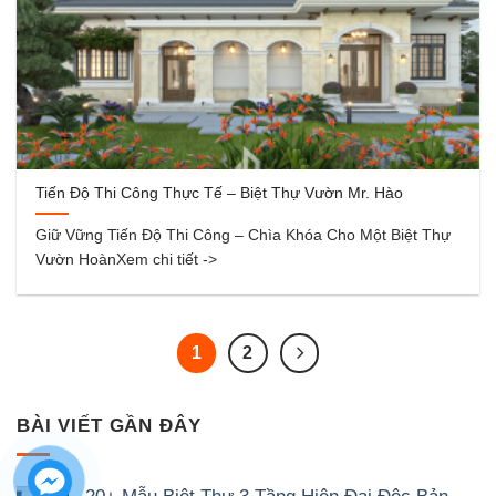
Tiến Độ Thi Công Thực Tế – Biệt Thự Vườn Mr. Hào
Giữ Vững Tiến Độ Thi Công – Chìa Khóa Cho Một Biệt Thự
Vườn HoànXem chi tiết ->
1
2
BÀI VIẾT GẦN ĐÂY