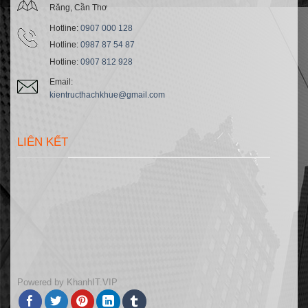
Răng, Cần Thơ
Hotline:
0907 000 128
Hotline:
0987 87 54 87
Hotline:
0907 812 928
Email:
kientructhachkhue@gmail.com
LIÊN KẾT
Powered by
KhanhIT.VIP