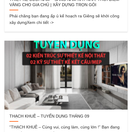
VÀNG CHO GIA CHỦ | XÂY DỰNG TRỌN GÓI
Phải chăng bạn đang ấp ủ kế hoạch ra Giêng sẽ khởi công
xây dựngXem chi tiết ->
THẠCH KHUÊ – TUYỂN DỤNG THÁNG 09
“THẠCH KHUÊ – Cùng vui, cùng làm, cùng lớn !” Bạn đang