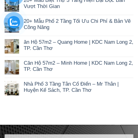
20+ Mẫu Biệt Thự 3 Tầng Hiện Đại Độc Bản
Vượt Thời Gian
Không
có
20+ Mẫu Phố 2 Tầng Tối Ưu Chi Phí & Bản Vẽ
bình
luận
Công Năng
ở
Không
20+
có
Mẫu
ăn Hộ 57m2 – Quang Home | KDC Nam Long 2,
bình
Biệt
luận
Thự
TP. Cần Thơ
ở
3
Không
20+
Tầng
có
Mẫu
Hiện
Căn Hộ 57m2 – Minh Home | KDC Nam Long 2,
bình
Phố
Đại
luận
2
TP. Cần Thơ
Độc
ở
Tầng
Bản
Không
ăn
Tối
Vượt
có
Hộ
Ưu
Thời
Nhà Phố 3 Tầng Tân Cổ Điển – Mr Thân |
bình
57m2
Chi
Gian
luận
–
Huyện Kế Sách, TP. Cần Thơ
Phí
ở
Quang
&
Không
Căn
Home
Bản
có
Hộ
|
Vẽ
bình
57m2
KDC
Công
luận
–
Nam
Năng
ở
Minh
Long
Nhà
Home
2,
Phố
|
TP.
3
KDC
Cần
Tầng
Nam
Thơ
Tân
Long