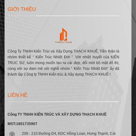
Cổ
2,
Điển
TP.
GIỚI THIỆU
–
Cần
Mr
Thơ
Thân
|
Huyện
Kế
Sách,
TP.
Cần
Thơ
Công Ty TNHH Kiến Trúc và Xây Dựng THẠCH KHUÊ, Tiền thân là
nhóm thiết kế “ Kiến Trúc Nhiệt Đới “. Với nhiệt huyết của KIẾN
TRUC SƯ, luôn mong muốn tạo ra cái đẹp, đổi mới bộ mặt đô thị,
cùng với sự đam mê với nghề nhóm “ Kiến Trúc Nhiệt Đới” ấy đã
thành lập Công ty TNHH Kiến trúc & Xây dựng THẠCH KHUÊ !
LIÊN HỆ
Công TY TNHH KIẾN TRÚC VÀ XÂY DỰNG THẠCH KHUÊ
MST:1801735907
208 - 210 Đường D4, KDC Hồng Loan, Hưng Thạnh, Cái