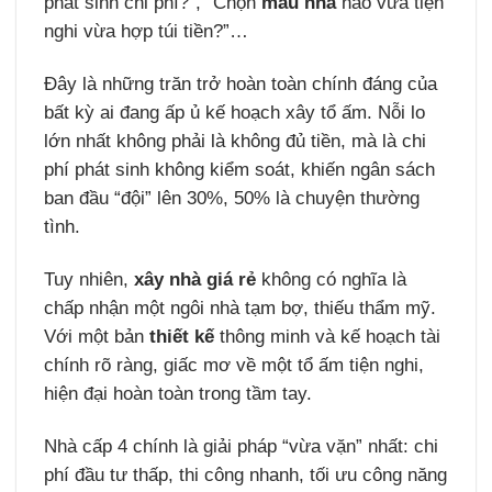
phát sinh chi phí?”, “Chọn
mẫu nhà
nào vừa tiện
nghi vừa hợp túi tiền?”…
Đây là những trăn trở hoàn toàn chính đáng của
bất kỳ ai đang ấp ủ kế hoạch xây tổ ấm. Nỗi lo
lớn nhất không phải là không đủ tiền, mà là chi
phí phát sinh không kiểm soát, khiến ngân sách
ban đầu “đội” lên 30%, 50% là chuyện thường
tình.
Tuy nhiên,
xây nhà giá rẻ
không có nghĩa là
chấp nhận một ngôi nhà tạm bợ, thiếu thẩm mỹ.
Với một bản
thiết kế
thông minh và kế hoạch tài
chính rõ ràng, giấc mơ về một tổ ấm tiện nghi,
hiện đại hoàn toàn trong tầm tay.
Nhà cấp 4 chính là giải pháp “vừa vặn” nhất: chi
phí đầu tư thấp, thi công nhanh, tối ưu công năng