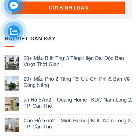
BÀI VIẾT GẦN ĐÂY
20+ Mẫu Biệt Thự 3 Tầng Hiện Đại Độc Bản
Vượt Thời Gian
Không
có
20+ Mẫu Phố 2 Tầng Tối Ưu Chi Phí & Bản Vẽ
bình
luận
Công Năng
ở
Không
20+
có
Mẫu
ăn Hộ 57m2 – Quang Home | KDC Nam Long 2,
bình
Biệt
luận
Thự
TP. Cần Thơ
ở
3
Không
20+
Tầng
có
Mẫu
Hiện
Căn Hộ 57m2 – Minh Home | KDC Nam Long 2,
bình
Phố
Đại
luận
2
TP. Cần Thơ
Độc
ở
Tầng
Bản
Không
ăn
Tối
Vượt