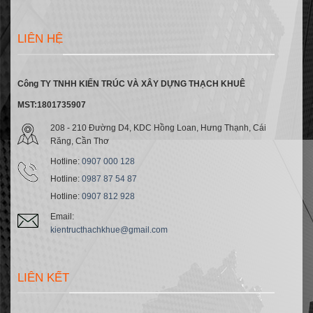
LIÊN HỆ
Công TY TNHH KIẾN TRÚC VÀ XÂY DỰNG THẠCH KHUÊ
MST:1801735907
208 - 210 Đường D4, KDC Hồng Loan, Hưng Thạnh, Cái
Răng, Cần Thơ
Hotline:
0907 000 128
Hotline:
0987 87 54 87
Hotline:
0907 812 928
Email:
kientructhachkhue@gmail.com
LIÊN KẾT