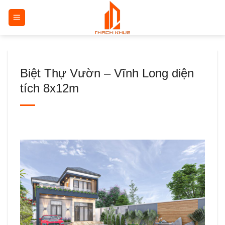
Bỏ
qua
nội
dung
Biệt Thự Vườn – Vĩnh Long diện
tích 8x12m