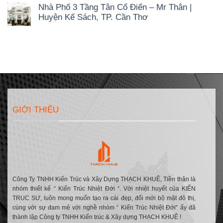
có
Hộ
Ưu
Thời
Nhà Phố 3 Tầng Tân Cổ Điển – Mr Thân |
bình
57m2
Chi
Gian
luận
–
Huyện Kế Sách, TP. Cần Thơ
Phí
ở
Quang
&
Không
Căn
Home
Bản
có
Hộ
|
Vẽ
bình
57m2
KDC
Công
luận
–
Nam
Năng
ở
Minh
Long
Nhà
Home
2,
Phố
|
TP.
3
KDC
Cần
Tầng
Nam
Thơ
Tân
Long
Cổ
2,
Điển
TP.
GIỚI THIỆU
–
Cần
Mr
Thơ
Thân
|
Huyện
Kế
Sách,
TP.
Cần
Thơ
Công Ty TNHH Kiến Trúc và Xây Dựng THẠCH KHUÊ, Tiền thân là
nhóm thiết kế “ Kiến Trúc Nhiệt Đới “. Với nhiệt huyết của KIẾN
TRUC SƯ, luôn mong muốn tạo ra cái đẹp, đổi mới bộ mặt đô thị,
cùng với sự đam mê với nghề nhóm “ Kiến Trúc Nhiệt Đới” ấy đã
thành lập Công ty TNHH Kiến trúc & Xây dựng THẠCH KHUÊ !