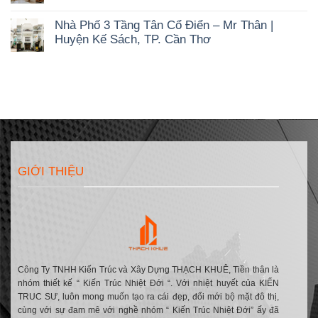
Bản
Không
ăn
Tối
Vượt
có
Hộ
Ưu
Thời
Nhà Phố 3 Tầng Tân Cổ Điển – Mr Thân |
bình
57m2
Chi
Gian
luận
–
Huyện Kế Sách, TP. Cần Thơ
Phí
ở
Quang
&
Không
Căn
Home
Bản
có
Hộ
|
Vẽ
bình
57m2
KDC
Công
luận
–
Nam
Năng
ở
Minh
Long
Nhà
Home
2,
Phố
|
TP.
3
KDC
Cần
Tầng
Nam
Thơ
Tân
Long
Cổ
2,
Điển
TP.
GIỚI THIỆU
–
Cần
Mr
Thơ
Thân
|
Huyện
Kế
Sách,
TP.
Cần
Thơ
Công Ty TNHH Kiến Trúc và Xây Dựng THẠCH KHUÊ, Tiền thân là
nhóm thiết kế “ Kiến Trúc Nhiệt Đới “. Với nhiệt huyết của KIẾN
TRUC SƯ, luôn mong muốn tạo ra cái đẹp, đổi mới bộ mặt đô thị,
cùng với sự đam mê với nghề nhóm “ Kiến Trúc Nhiệt Đới” ấy đã