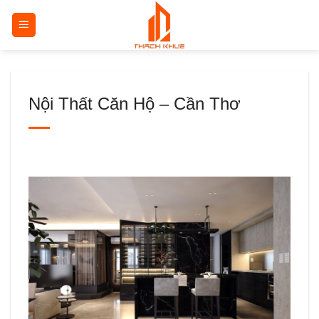
Bỏ
qua
nội
dung
Nội Thất Căn Hộ – Cần Thơ