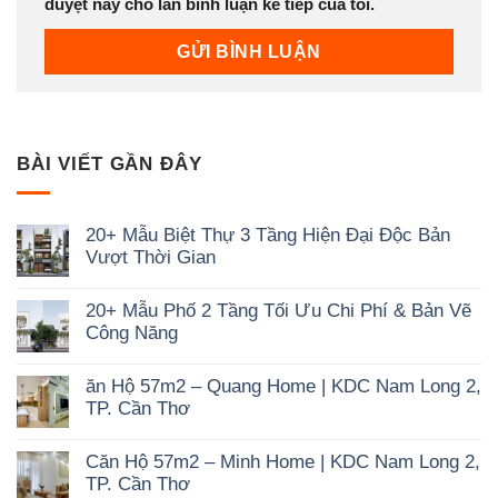
duyệt này cho lần bình luận kế tiếp của tôi.
BÀI VIẾT GẦN ĐÂY
20+ Mẫu Biệt Thự 3 Tầng Hiện Đại Độc Bản
Vượt Thời Gian
Không
có
20+ Mẫu Phố 2 Tầng Tối Ưu Chi Phí & Bản Vẽ
bình
luận
Công Năng
ở
Không
20+
có
Mẫu
ăn Hộ 57m2 – Quang Home | KDC Nam Long 2,
bình
Biệt
luận
Thự
TP. Cần Thơ
ở
3
Không
20+
Tầng
có
Mẫu
Hiện
Căn Hộ 57m2 – Minh Home | KDC Nam Long 2,
bình
Phố
Đại
luận
2
TP. Cần Thơ
Độc
ở
Tầng