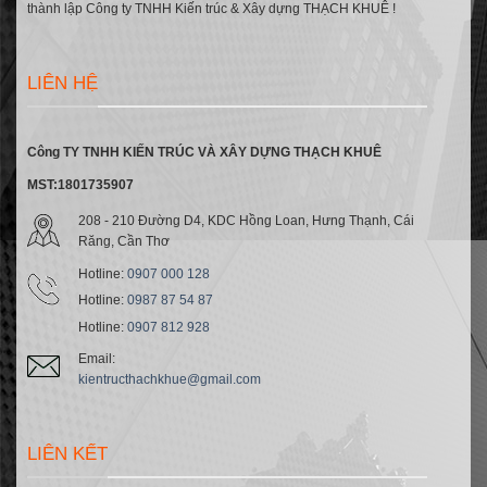
thành lập Công ty TNHH Kiến trúc & Xây dựng THẠCH KHUÊ !
LIÊN HỆ
Công TY TNHH KIẾN TRÚC VÀ XÂY DỰNG THẠCH KHUÊ
MST:1801735907
208 - 210 Đường D4, KDC Hồng Loan, Hưng Thạnh, Cái
Răng, Cần Thơ
Hotline:
0907 000 128
Hotline:
0987 87 54 87
Hotline:
0907 812 928
Email:
kientructhachkhue@gmail.com
LIÊN KẾT